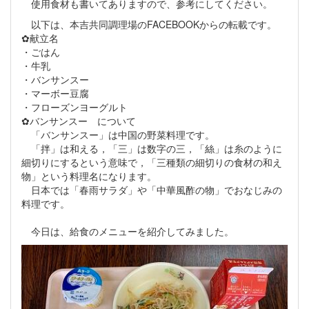
使用食材も書いてありますので、参考にしてください。
以下は、本吉共同調理場のFACEBOOKからの転載です。
✿献立名
・ごはん
・牛乳
・バンサンスー
・マーボー豆腐
・フローズンヨーグルト
✿バンサンスー について
「バンサンスー」は中国の野菜料理です。
「拌」は和える，「三」は数字の三，「絲」は糸のように
細切りにするという意味で，「三種類の細切りの食材の和え
物」という料理名になります。
日本では「春雨サラダ」や「中華風酢の物」でおなじみの
料理です。
今日は、給食のメニューを紹介してみました。