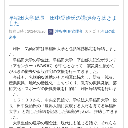
早稲田大学総長 田中愛治氏の講演会を聴きま
した
投稿日時 : 2024/08/26
津谷中HP管理者
カテゴリ:
今日の出
来事
昨日、気仙沼市は早稲田大学と包括連携協定を締結しまし
た。
早稲田大学の学生は、早稲田大学 平山郁夫記念ボランテ
ィアセンター（WAVOC）が中心となって、震災発生後から、
がれきの撤去や仮設住宅の支援を行ってきました。
今後も、包括的な連携のもと相互に協力し、防災・減災、
産業振興、地域の活性化・まちづくり、教育の振興発展、芸
術文化・スポーツの振興発展を目的に、昨日締結式を行いま
した。
１５：００から、中央公民館で、学校法人早稲田大学 総
長 田中愛治氏の「世界人類に貢献する人材を育てる早稲田
大学」 と題した締結を記念した講演が行われ、拝聴してきま
した。
大隈重信の建学の理念は、現代にも通じる話で、それらを