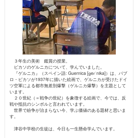
３年生の美術 鑑賞の授業。
ピカソのゲルニカについて、学んでいました。
『ゲルニカ』（スペイン語: Guernica [ɡeɾˈnika]）は、パブ
ロ・ピカソが1937年に描いた絵画で、ゲルニカが受けたドイ
ツ空軍による都市無差別爆撃（ゲルニカ爆撃）を主題として
います。
２０世紀（＝戦争の世紀）を象徴する絵画で、今では、反
戦や抵抗のシンボルと言われています。
世界で紛争が治まらない今、学ぶ価値のある題材と思いま
す。
津谷中学校の生徒は、今日も一生懸命学んでいます。