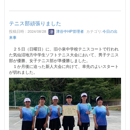
テニス部頑張りました
投稿日時 : 2024/08/28
津谷中HP管理者
カテゴリ:
今日の出
来事
２５日（日曜日）に、旧小泉中学校テニスコートで行われ
た気仙沼地方中学生ソフトテニス大会において、男子テニス
部が優勝、女子テニス部が準優勝しました。
１か月後に迫った新人大会に向けて、幸先のよいスタート
が切れました。