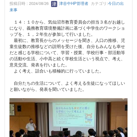
投稿日時 : 2024/08/26
津谷中HP管理者
カテゴリ:
今日の出
来事
１４：１０から、気仙沼市教育委員会の担当３名がお越し
になり、義務教育環境整備計画に基づく中学生のワークショ
ップを、１，２年生が参加して行いました。
最初に、教育長からのメッセージを聞き、人口の推移、児
童生徒数の推移などの説明を受けた後、自分もみんなも幸せ
だと感じる学校について、学習・授業、学校行事・部活動等
の活動や生活、小中高と続く学校生活という視点で、考え、
意見交流、発表を行いました。
よく考え、話合いも積極的に行っていました。
自分たちの生活について、よく考える生徒になってほしい
と願いながら、発表を聞いていました。