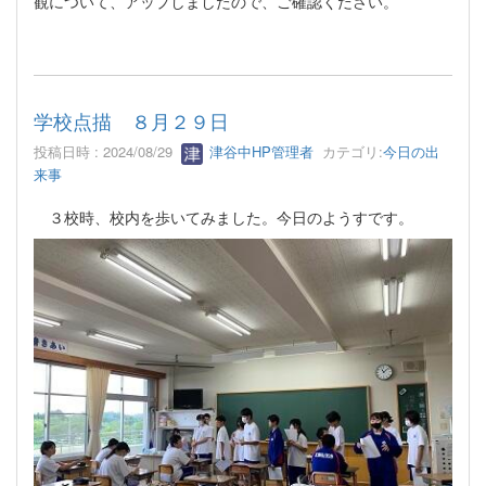
観について、アップしましたので、ご確認ください。
学校点描 ８月２９日
投稿日時 : 2024/08/29
津谷中HP管理者
カテゴリ:
今日の出
来事
３校時、校内を歩いてみました。今日のようすです。