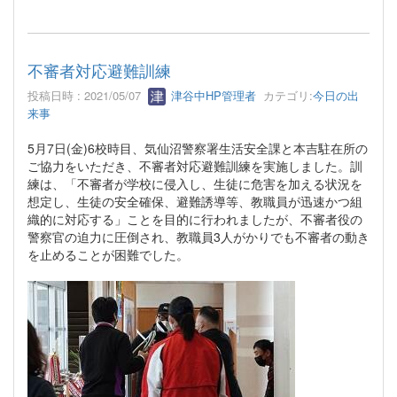
不審者対応避難訓練
投稿日時 : 2021/05/07
津谷中HP管理者
カテゴリ:
今日の出
来事
5月7日(金)6校時目、気仙沼警察署生活安全課と本吉駐在所の
ご協力をいただき、不審者対応避難訓練を実施しました。訓
練は、「不審者が学校に侵入し、生徒に危害を加える状況を
想定し、生徒の安全確保、避難誘導等、教職員が迅速かつ組
織的に対応する」ことを目的に行われましたが、不審者役の
警察官の迫力に圧倒され、教職員3人がかりでも不審者の動き
を止めることが困難でした。