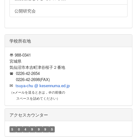
公開研究会
学校所在地
〠 988-0341
宮城県
気仙沼市本吉町津谷桜子２番地
☎ 0226-42-2654
0226-42-2698(FAX)
✉
tsuya-chu @ kesennuma.ed.jp
（※メールを送るときは，＠の前後の
スペースを詰めてください）
アクセスカウンター
5
0
4
9
9
9
5