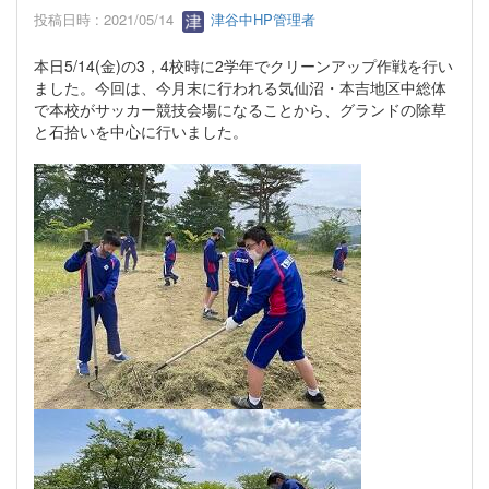
投稿日時 : 2021/05/14
津谷中HP管理者
本日5/14(金)の3，4校時に2学年でクリーンアップ作戦を行い
ました。今回は、今月末に行われる気仙沼・本吉地区中総体
で本校がサッカー競技会場になることから、グランドの除草
と石拾いを中心に行いました。