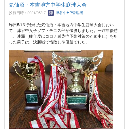
気仙沼・本吉地方中学生庭球大会
投稿日時 : 2021/05/17
津谷中HP管理者
昨日5/16行われた気仙沼・本吉地方中学生庭球大会におい
て、津谷中女子ソフトテニス部が優勝しました。一昨年優勝
し、連覇（昨年度はコロナ感染症予防対策のため中止）を狙
った男子は、決勝戦で惜敗し準優勝でした。