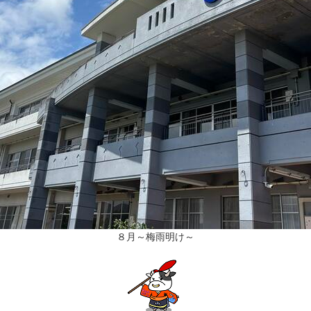
８月～梅雨明け～