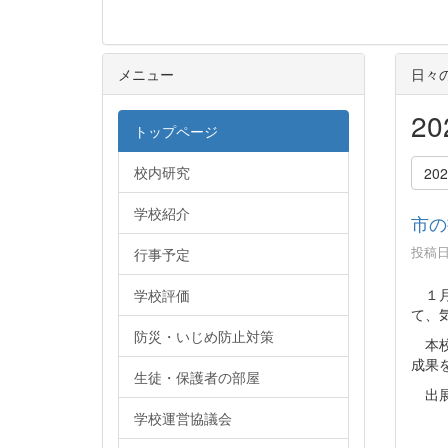
メニュー
日々
2
トップページ
校内研究
20
学校紹介
市の
投稿日時
行事予定
１月
学校評価
て、
防災・いじめ防止対策
本校
成果
生徒・保護者の部屋
出展
学校運営協議会