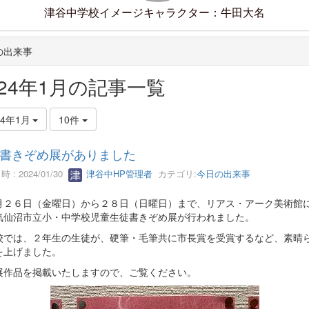
津谷中学校イメージキャラクター：牛田大名
の出来事
024年1月の記事一覧
24年1月
10件
書きぞめ展がありました
 : 2024/01/30
津谷中HP管理者
カテゴリ:
今日の出来事
２６日（金曜日）から２８日（日曜日）まで、リアス・アーク美術館
気仙沼市立小・中学校児童生徒書きぞめ展が行われました。
では、２年生の生徒が、硬筆・毛筆共に市長賞を受賞するなど、素晴
を上げました。
作品を掲載いたしますので、ご覧ください。