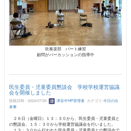
吹奏楽部 パート練習
顧問がパーカッションの指導中
民生委員・児童委員懇談会 学校学校運営協議
会を開催しました
投稿日時 : 2024/07/29
津谷中HP管理者
カテゴリ:
今日の出
来事
２６日（金曜日）１３：３０から、民生委員・児童委員と
の懇談会、１５：３０から学校運営協議会を行いました。
１３：３０から行われた民生委員・児童委員との懇談会で