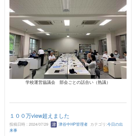
学校運営協議会 部会ごとの話合い（熟議）
１００万view超えました
投稿日時 : 2024/07/29
津谷中HP管理者
カテゴリ:
今日の出
来事