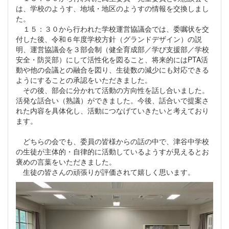
は、学校のようす、地域・地区のようすの情報を交換しまし
た。
１５：３０から行われた学校運営協議会では、委嘱状を交
付した後、令和６年度学校方針（グランドデザイン）の説
明、運営協議会を３部会制（健全育成部／学び支援部／学校
安全・防災部）にして活性化を図ること、将来的にはPTA活
動や他の会議との融合を図り、生徒数の減少にも対応できる
ようにすることの承認をいただきました。
その後、部会に分かれて活動の方向性を話し合いました。
活発な話合い（熟議）ができました。今後、話合いで提案さ
れた内容を具体化し、活動につなげていきたいと考えており
ます。
どちらの会でも、委員の皆様からの話の中で、津谷中学校
の生徒が主体的・自律的に活動しているようすが見えるとお
褒めの言葉をいただきました。
生徒の皆さんの頑張りが評価されて嬉しく思います。