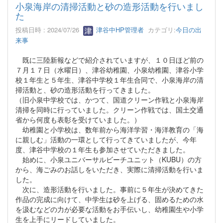
小泉海岸の清掃活動と砂の造形活動を行いまし
た
投稿日時 : 2024/07/26
津谷中HP管理者
カテゴリ:
今日の出
来事
既に三陸新報などで紹介されていますが、１０日ほど前の
７月１７日（水曜日）、津谷幼稚園、小泉幼稚園、津谷小学
校１年生と５年生、津谷中学校１年生合同で、小泉海岸の清
掃活動と、砂の造形活動を行ってきました。
（旧小泉中学校では、かつて、国道クリーン作戦と小泉海岸
清掃を同時に行っていました。クリーン作戦では、国土交通
省から何度も表彰を受けていました。）
幼稚園と小学校は、数年前から海洋学習・海洋教育の「海
に親しむ」活動の一環として行ってきていましたが、今年
度、津谷中学校の１年生も参加させていただきました。
始めに、小泉ユニバーサルビーチユニット（KUBU）の方
から、海ごみのお話しをいただき、実際に清掃活動を行いま
した。
次に、造形活動を行いました。事前に５年生が決めてきた
作品の完成に向けて、中学生は砂を上げる、固めるための水
を汲むなどの力が必要な活動をお手伝いし、幼稚園生や小学
生を上手にリードしていました。