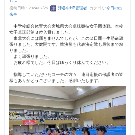
投稿日時 : 2024/07/25
津谷中HP管理者
カテゴリ:
今日の出
来事
中学校総合体育大会宮城県大会卓球競技女子団体戦、本校
女子卓球部第３位入賞しました。
東北大会には届きませんでしたが、この２日間一生懸命頑
張りました。大健闘です。準決勝も代表決定戦も最後まで粘
りました。
よく頑張りました。
お疲れ様でした。今日はゆっくり休んでください。
指導していただいたコーチの方々、連日応援の保護者の皆
様もありがとうございました。感謝いたします。