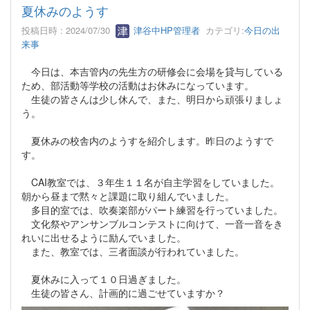
夏休みのようす
投稿日時 : 2024/07/30
津谷中HP管理者
カテゴリ:
今日の出
来事
今日は、本吉管内の先生方の研修会に会場を貸与している
ため、部活動等学校の活動はお休みになっています。
生徒の皆さんは少し休んで、また、明日から頑張りましょ
う。
夏休みの校舎内のようすを紹介します。昨日のようすで
す。
CAI教室では、３年生１１名が自主学習をしていました。
朝から昼まで黙々と課題に取り組んでいました。
多目的室では、吹奏楽部がパート練習を行っていました。
文化祭やアンサンブルコンテストに向けて、一音一音をき
れいに出せるように励んでいました。
また、教室では、三者面談が行われていました。
夏休みに入って１０日過ぎました。
生徒の皆さん、計画的に過ごせていますか？