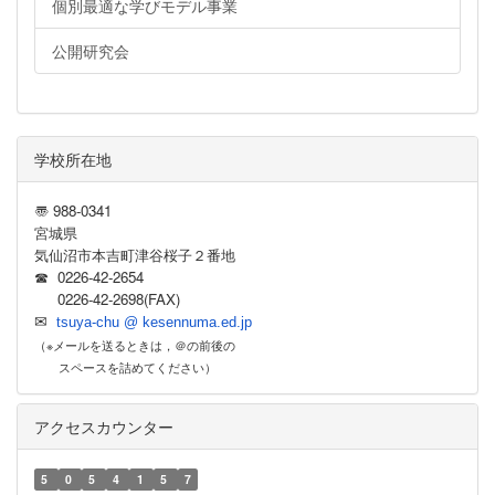
個別最適な学びモデル事業
公開研究会
学校所在地
〠 988-0341
宮城県
気仙沼市本吉町津谷桜子２番地
☎ 0226-42-2654
0226-42-2698(FAX)
✉
tsuya-chu @ kesennuma.ed.jp
（※メールを送るときは，＠の前後の
スペースを詰めてください）
アクセスカウンター
5
0
5
4
1
5
7