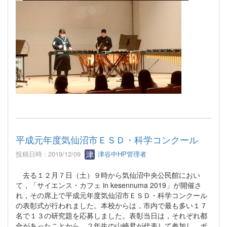
平成元年度気仙沼市ＥＳＤ・科学コンクール
投稿日時 : 2019/12/09
津谷中HP管理者
去る１２月７日（土）９時から気仙沼中央公民館におい
て，「サイエンス・カフェ in kesennuma 2019」が開催さ
れ，その席上で平成元年度気仙沼市ＥＳＤ・科学コンクール
の表彰式が行われました。本校からは，市内で最も多い１７
名で１３の研究題を応募しました。表彰当日は，それぞれ都
合があったことから，２年生の山崎君が代表して参加し，ポ