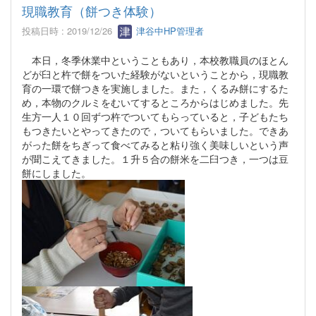
現職教育（餅つき体験）
投稿日時 : 2019/12/26
津谷中HP管理者
本日，冬季休業中ということもあり，本校教職員のほとん
どが臼と杵で餅をついた経験がないということから，現職教
育の一環で餅つきを実施しました。また，くるみ餅にするた
め，本物のクルミをむいてするところからはじめました。先
生方一人１０回ずつ杵でついてもらっていると，子どもたち
もつきたいとやってきたので，ついてもらいました。できあ
がった餅をちぎって食べてみると粘り強く美味しいという声
が聞こえてきました。１升５合の餅米を二臼つき，一つは豆
餅にしました。