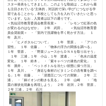
スター発表をしてきました。このような取組は，これから最
も注目されている“主体的，対話的で深い学び”につながる学
習であることから，本校としても力を入れていきたいと思っ
ています。なお，入賞者は以下の通りです。
＜気仙沼市教育委員会教育長賞＞ ・「レモンで紅茶の色
が変わるのはなぜか」 ２年 武田， ＜気仙沼市教育委
員会奨励賞＞ ・「室内で洗濯物を早く乾かす方法」 １
年 及川，
・「ヒメボタルについて」 １年 菅原， ・「アリの
習性」 １年 佐藤， ・「物体の浮力の関係を調べる」
１年 菅原， ・「野菜ジュースからＤＮＡを取り出そう」
１年 三浦，１年 小山，１年 渡邊， ・「色水の温度
変化」 １年 鈴木， ・「紫キャベツの液色の変化」 １
年 酒井， ・「ペットボトルを冷たい状態に保つ方法」
１年 及川， ・「身近な食材のビタミンＣの含有量を調べ
る」１年 佐藤， ・「浸透圧についての実験」 ２年 三
浦， ・「銅イオンの動きを見る」 ２年 山崎 ・「地
震の液状化現象を再現しよう」 ２年 岩渕，２年 菅原，
２年 三浦， ２年 石川