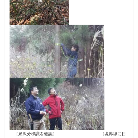
［泉沢分標識を確認］ ［境界線に目