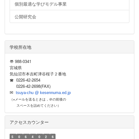
個別最適な学びモデル事業
公開研究会
学校所在地
〠 988-0341
宮城県
気仙沼市本吉町津谷桜子２番地
☎ 0226-42-2654
0226-42-2698(FAX)
✉
tsuya-chu @ kesennuma.ed.jp
（※メールを送るときは，＠の前後の
スペースを詰めてください）
アクセスカウンター
5
0
6
4
0
2
6