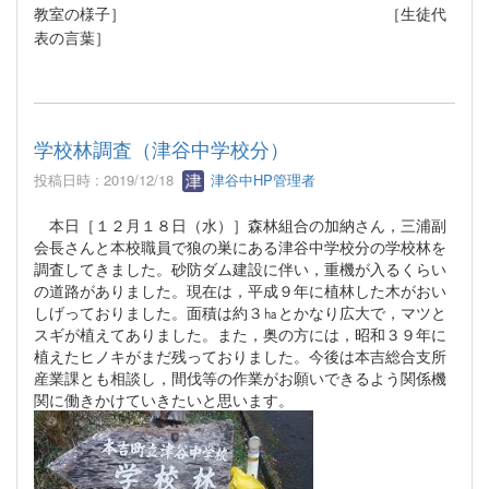
教室の様子］ ［生徒代
表の言葉］
学校林調査（津谷中学校分）
投稿日時 : 2019/12/18
津谷中HP管理者
本日［１２月１８日（水）］森林組合の加納さん，三浦副
会長さんと本校職員で狼の巣にある津谷中学校分の学校林を
調査してきました。砂防ダム建設に伴い，重機が入るくらい
の道路がありました。現在は，平成９年に植林した木がおい
しげっておりました。面積は約３㏊とかなり広大で，マツと
スギが植えてありました。また，奥の方には，昭和３９年に
植えたヒノキがまだ残っておりました。今後は本吉総合支所
産業課とも相談し，間伐等の作業がお願いできるよう関係機
関に働きかけていきたいと思います。