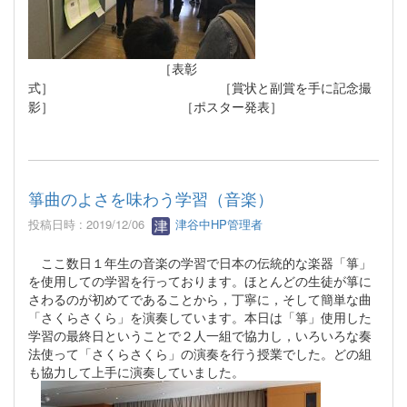
［表彰
式］ ［賞状と副賞を手に記念撮
影］ ［ポスター発表］
箏曲のよさを味わう学習（音楽）
投稿日時 : 2019/12/06
津谷中HP管理者
ここ数日１年生の音楽の学習で日本の伝統的な楽器「箏」
を使用しての学習を行っております。ほとんどの生徒が箏に
さわるのが初めてであることから，丁寧に，そして簡単な曲
「さくらさくら」を演奏しています。本日は「箏」使用した
学習の最終日ということで２人一組で協力し，いろいろな奏
法使って「さくらさくら」の演奏を行う授業でした。どの組
も協力して上手に演奏していました。