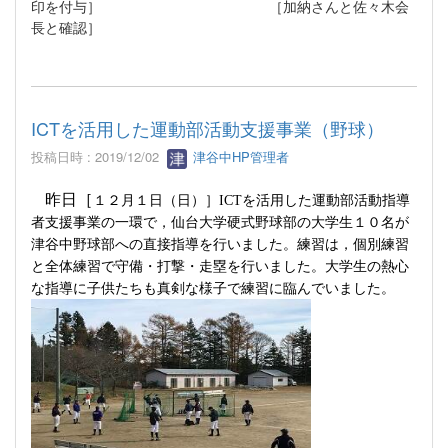
印を付与］ ［加納さんと佐々木会
長と確認］
ICTを活用した運動部活動支援事業（野球）
投稿日時 : 2019/12/02
津谷中HP管理者
昨日［
１２月１日（日）］
ICT
を活用した運動部活動指導
者支援事業の一環で，仙台大学硬式野球部の大学生１０名が
津谷中野球部への直接指導を行いました。練習は，個別練習
と全体練習で守備・打撃・走塁を行いました。大学生の熱心
な指導に子供たちも真剣な様子で練習に臨んでいました。