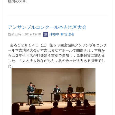
植樹のスギ］
アンサンブルコンクール本吉地区大会
投稿日時 : 2019/12/16
津谷中HP管理者
去る１２月１４日（土）第５３回宮城県アンサンブルコンク
ール本吉地区大会が本吉はまなすホールで開催され，本校か
らは２年生４名が打楽器４重奏で参加し，見事銅賞に輝きま
した。４人と少人数ながらも，息の合った迫力ある演奏でし
た。