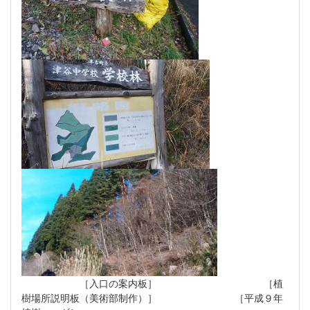
［入口の案内板］ ［植
樹場所説明板（美術部制作）］ ［平成９年