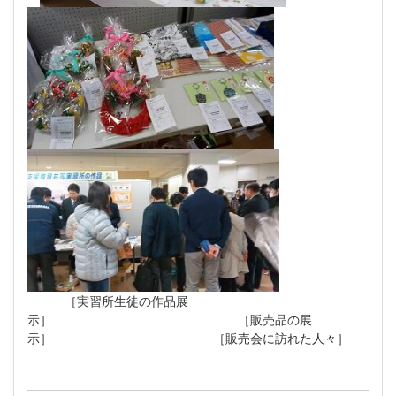
［実習所生徒の作品展
示］ ［販売品の展
示］ ［販売会に訪れた人々］