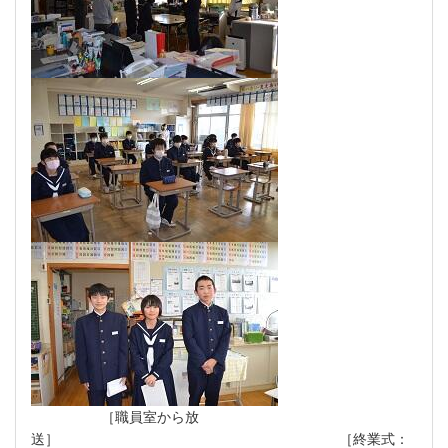
［職員室から放
送］ ［終業式：