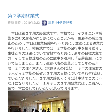
第２学期終業式
投稿日時 : 2019/12/23
津谷中HP管理者
本日は第２学期の終業式です。本校では，イフルエンザ感
染を含む欠席者が約１割になったことから，風邪等の感染防
止のため ，本日は授業短縮を行うと共に，放送による終業式
を行いました。校長式辞では，２学期の諸行事を振り返り，
生徒たちの活躍について賞賛すると共に，新年の目標の立て
方，そして目標達成のために故事を引用し「臥薪嘗胆」につ
いて話しました。また，生徒代表の言葉として１年の及川
君，２年の佐々木さん（大原さんの代読），３年の佐藤君の
３人から２学期の反省と３学期の目標についてそれぞれ話し
ていただきました。２学期の締めくくりは諸事情でこのよう
な形になりましたが，１月８日の３学期始業式は，全員が元
気で一堂に会して行いたいと思っております。