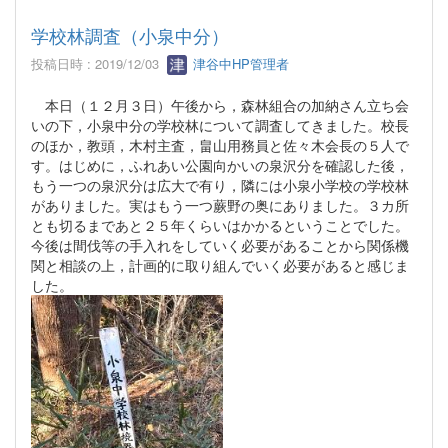
学校林調査（小泉中分）
投稿日時 : 2019/12/03
津谷中HP管理者
本日（１２月３日）午後から，森林組合の加納さん立ち会
いの下，小泉中分の学校林について調査してきました。校長
のほか，教頭，木村主査，畠山用務員と佐々木会長の５人で
す。はじめに，ふれあい公園向かいの泉沢分を確認した後，
もう一つの泉沢分は広大で有り，隣には小泉小学校の学校林
がありました。実はもう一つ蕨野の奥にありました。３カ所
とも切るまであと２５年くらいはかかるということでした。
今後は間伐等の手入れをしていく必要があることから関係機
関と相談の上，計画的に取り組んでいく必要があると感じま
した。