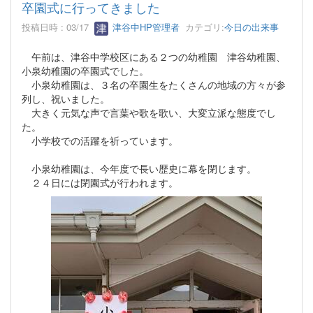
卒園式に行ってきました
投稿日時 : 03/17
津谷中HP管理者
カテゴリ:
今日の出来事
午前は、津谷中学校区にある２つの幼稚園 津谷幼稚園、
小泉幼稚園の卒園式でした。
小泉幼稚園は、３名の卒園生をたくさんの地域の方々が参
列し、祝いました。
大きく元気な声で言葉や歌を歌い、大変立派な態度でし
た。
小学校での活躍を祈っています。
小泉幼稚園は、今年度で長い歴史に幕を閉じます。
２４日には閉園式が行われます。