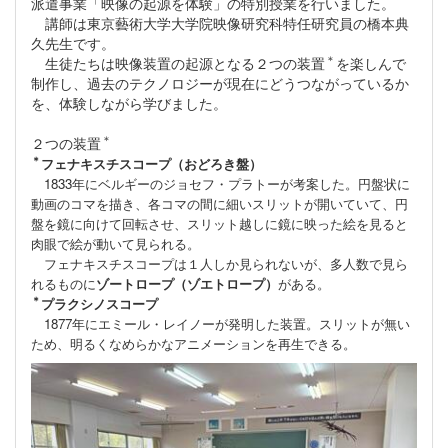
派遣事業「映像の起源を体験」の特別授業を行いました。
講師は東京藝術大学大学院映像研究科特任研究員の橋本典
久先生です。
＊
生徒たちは映像装置の起源となる２つの装置
を楽しんで
制作し、過去のテクノロジーが現在にどうつながっているか
を、体験しながら学びました。
＊
２つの装置
＊
フェナキスチスコープ（おどろき盤）
1833年にベルギーのジョセフ・プラトーが考案した。円盤状に
動画のコマを描き、各コマの間に細いスリットが開いていて、円
盤を鏡に向けて回転させ、スリット越しに鏡に映った絵を見ると
肉眼で絵が動いて見られる。
フェナキスチスコープは１人しか見られないが、多人数で見ら
れるものに
ゾートロープ（ゾエトロープ）
がある。
＊
プラクシノスコープ
1877年にエミール・レイノーが発明した装置。スリットが無い
ため、明るくなめらかなアニメーションを再生できる。