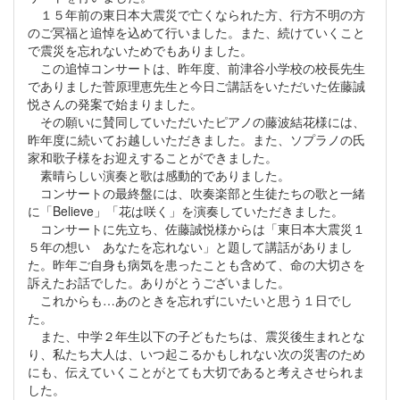
１５年前の東日本大震災で亡くなられた方、行方不明の方
のご冥福と追悼を込めて行いました。また、続けていくこと
で震災を忘れないためでもありました。
この追悼コンサートは、昨年度、前津谷小学校の校長先生
でありました菅原理恵先生と今日ご講話をいただいた佐藤誠
悦さんの発案で始まりました。
その願いに賛同していただいたピアノの藤波結花様には、
昨年度に続いてお越しいただきました。また、ソプラノの氏
家和歌子様をお迎えすることができました。
素晴らしい演奏と歌は感動的でありました。
コンサートの最終盤には、吹奏楽部と生徒たちの歌と一緒
に「Believe」「花は咲く」を演奏していただきました。
コンサートに先立ち、佐藤誠悦様からは「東日本大震災１
５年の想い あなたを忘れない」と題して講話がありまし
た。昨年ご自身も病気を患ったことも含めて、命の大切さを
訴えたお話でした。ありがとうございました。
これからも…あのときを忘れずにいたいと思う１日でし
た。
また、中学２年生以下の子どもたちは、震災後生まれとな
り、私たち大人は、いつ起こるかもしれない次の災害のため
にも、伝えていくことがとても大切であると考えさせられま
した。