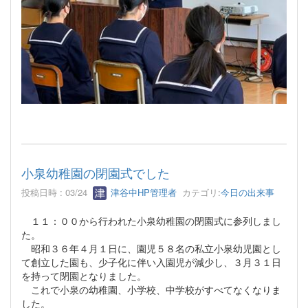
小泉幼稚園の閉園式でした
投稿日時 : 03/24
津谷中HP管理者
カテゴリ:
今日の出来事
１１：００から行われた小泉幼稚園の閉園式に参列しまし
た。
昭和３６年４月１日に、園児５８名の私立小泉幼児園とし
て創立した園も、少子化に伴い入園児が減少し、３月３１日
を持って閉園となりました。
これで小泉の幼稚園、小学校、中学校がすべてなくなりま
した。