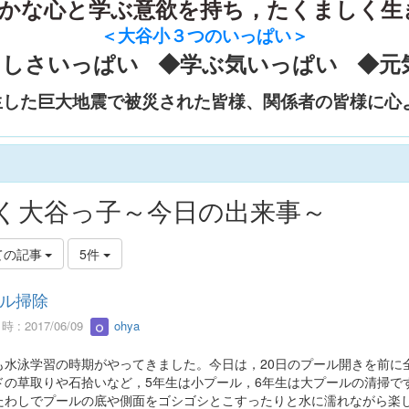
かな心と学ぶ意欲を持ち，たくましく生
＜大谷小３つのいっぱい
＞
さしさいっぱい ◆学ぶ気いっぱい ◆元
生した巨大地震で被災された皆様、関係者の皆様に心
く大谷っ子～今日の出来事～
ての記事
5件
ル掃除
 : 2017/06/09
ohya
も水泳学習の時期がやってきました。今日は，20日のプール開きを前に
ドの草取りや石拾いなど，5年生は小プール，6年生は大プールの清掃で
たわしでプールの底や側面をゴシゴシとこすったりと水に濡れながら楽