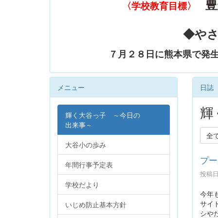
豊
〈学校教育目標〉
◆や
７月２８日に熊本県で発
メニュー
日誌
輝
輝く大谷っ子 ～今日の
出来事～
全
大谷小の歩み
プー
年間行事予定表
投稿日時
学校だより
今年
サイ
いじめ防止基本方針
シや