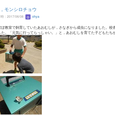
，モンシロチョウ
 : 2017/06/08
ohya
ぽぽ教室で飼育していたあおむしが，さなぎから成虫になりました。校
した。「元気に行ってらっしゃい。」と，あおむしを育てた子どもたち