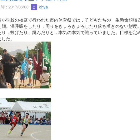
 : 2017/06/08
ohya
沼小学校の校庭で行われた市内体育祭では，子どもたちの一生懸命頑張
た顔。深呼吸をしたり，周りをきょろきょろしたり落ち着きのない態度
たり，投げたり，跳んだりと，本気の本気で戦っていました。目標を定
ました。