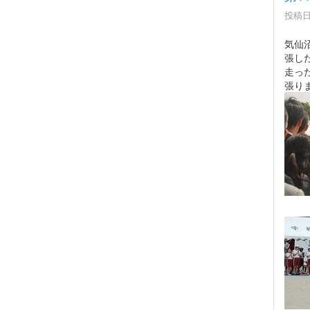
投稿日時
気仙
張し
走っ
張り