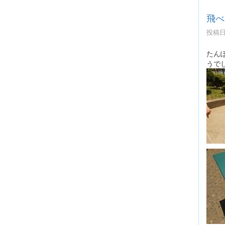
飛べ
投稿日時
たん
うで