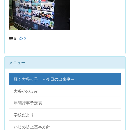
0
2
メニュー
輝く大谷っ子 ～今日の出来事～
大谷小の歩み
年間行事予定表
学校だより
いじめ防止基本方針