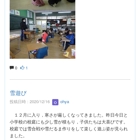
0
1
雪遊び
投稿日時 : 2020/12/16
ohya
１２月に入り，寒さが厳しくなってきました。昨日今日と
小学校の校庭にも少し雪が積もり，子供たちは大喜びです。
校庭では雪合戦や雪だるま作りをして楽しく遊ぶ姿が見られ
ました。