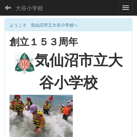
大谷小学校
Toggl
ようこそ 気仙沼市立大谷小学校へ
創立１５３周年
大
気仙沼市立
谷小学校