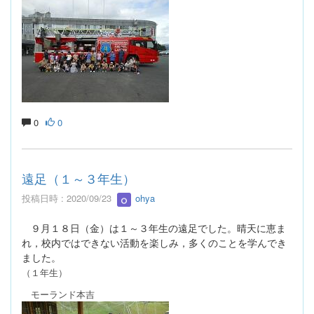
0
0
遠足（１～３年生）
投稿日時 : 2020/09/23
ohya
９月１８日（金）は１～３年生の遠足でした。晴天に恵ま
れ，校内ではできない活動を楽しみ，多くのことを学んでき
ました。
（１年生）
モーランド本吉