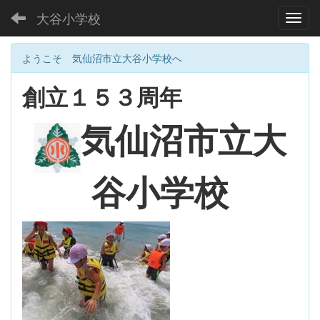
大谷小学校
Toggl
ようこそ 気仙沼市立大谷小学校へ
創立１５３周年
大
気仙沼市立
谷小学校