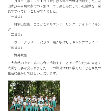
９月９日（水）～１１日（金）は５年生の野外活動でした。花
山青少年自然の家での２泊３日で，楽しみにしていた活動を，全
員ですべて行うことができました。
（一日目）
御駒山登山，ここどこオリエンテーリング，ナイトハイキン
グ
（二日目）
ウォークラリー，沢歩き，焼き板作り，キャンプファイヤー
（三日目）
野外炊飯
大自然の中で，協力し合い活動することで，子供たちの大きく
成長する姿が見られました。この野外活動で学んだことを今後の
生活に生かしてほしいと思います。