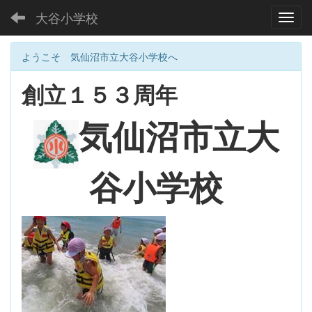
大谷小学校
Toggl
ようこそ 気仙沼市立大谷小学校へ
創立１５３周年
大
気仙沼市立
谷小学校