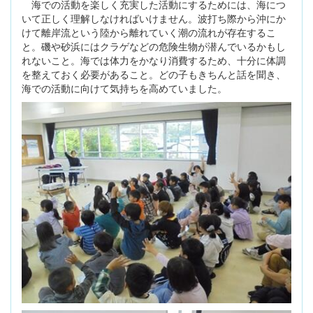
海での活動を楽しく充実した活動にするためには、海につ
いて正しく理解しなければいけません。波打ち際から沖にか
けて離岸流という陸から離れていく潮の流れが存在するこ
と。磯や砂浜にはクラゲなどの危険生物が潜んでいるかもし
れないこと。海では体力をかなり消費するため、十分に体調
を整えておく必要があること。どの子もきちんと話を聞き、
海での活動に向けて気持ちを高めていました。