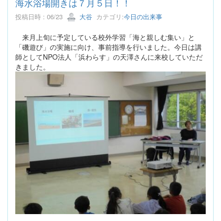
海水浴場開きは７月５日！！
投稿日時 : 06/23
大谷
カテゴリ:
今日の出来事
来月上旬に予定している校外学習「海と親しむ集い」と
「磯遊び」の実施に向け、事前指導を行いました。今日は講
師としてNPO法人「浜わらす」の天澤さんに来校していただ
きました。