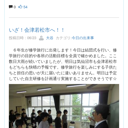
0
54
いざ！会津若松市へ！！
投稿日時 : 06/23
大谷
カテゴリ:
今日の出来事
６年生が修学旅行に出発します！今日は結団式を行い、修
学旅行の目的や各班の活動目標を全員で確かめました。ここ
数日大雨が続いていましたが、明日は気仙沼市も会津若松市
もどちらも快晴の予報です。修学旅行を楽しみにする子供た
ちと担任の思いが天に届いたに違いありません。明日は予定
していた自主研修を計画通り実施することができそうです☆