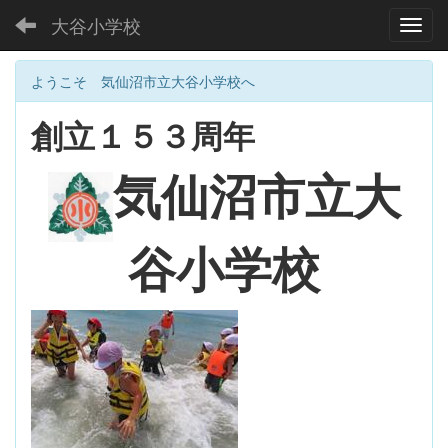
大谷小学校
Toggl
ようこそ 気仙沼市立大谷小学校へ
創立１５３周年
大
気仙沼市立
谷小学校