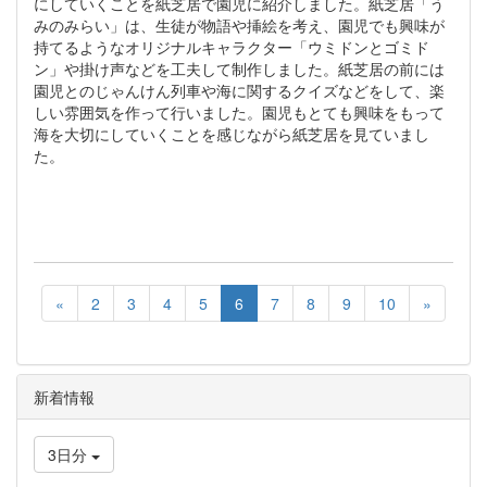
にしていくことを紙芝居で園児に紹介しました。紙芝居「う
みのみらい」は、生徒が物語や挿絵を考え、園児でも興味が
持てるようなオリジナルキャラクター「ウミドンとゴミド
ン」や掛け声などを工夫して制作しました。紙芝居の前には
園児とのじゃんけん列車や海に関するクイズなどをして、楽
しい雰囲気を作って行いました。園児もとても興味をもって
海を大切にしていくことを感じながら紙芝居を見ていまし
た。
«
2
3
4
5
6
7
8
9
10
»
新着情報
3日分