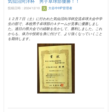
気仙沼向洋杯 男子卓球部優勝！！
投稿日時 : 2024/12/10
大谷中HP管理者
１２月７日（土）に行われた気仙沼向洋杯交流卓球大会中学
生の部で、本校男子卓球部のＡチームが見事に優勝しまし
た。過日の県大会での経験を生かして、勝利しました。これ
からも、体力や技術を身に付けて、より強くなっていくこと
を期待します。