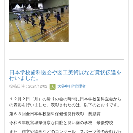
日本学校歯科医会や図工美術展など賞状伝達を
行いました。
投稿日時 : 2024/12/02
大谷中HP管理者
１２月２日（月）の帰りの会の時間に日本学校歯科医会から
の表彰を行いました。表彰されたのは、以下のとおりです。
第６３回全日本学校歯科保健優良行表彰 奨励賞
令和６年度宮城県健康な口腔と良い歯の学校 最優秀校
また、作文や絵画などのコンクール、スポーツ等の表彰も行