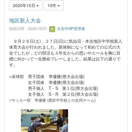
2020年10月
10件
地区新人大会
投稿日時 : 2020/10/07
大谷中HP管理者
９月２６日(土)，２７日(日)に気仙沼・本吉地区中学校新人
体育大会が行われました。新体制になって初めての公式の大
会でしたが，どの部活も３年生からの思いやエールを胸に目
標に向かって一生懸命プレーしました。結果は以下の通りで
す。
○卓球部 男子団体 準優勝(県大会出場)
女子団体 準優勝(県大会出場)
男子個人 T・S 第１位(県大会出場)
女子個人 S・R 第２位(県大会出場)
○サッカー部 準優勝 (鹿折中学校との合同チーム)