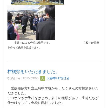
卒業生による合唱の様子です。 在校生が花道
を作って先輩を見送ります。
柑橘類をいただきました。
投稿日時 : 2015/03/05
大谷中HP管理者
愛媛県伊方町立三崎中学校から，たくさんの柑橘類をいた
だきました。
デコポンや伊予柑をはじめ，多くの種類があり，生徒たちが
仕分けをして，全校に配付しました。