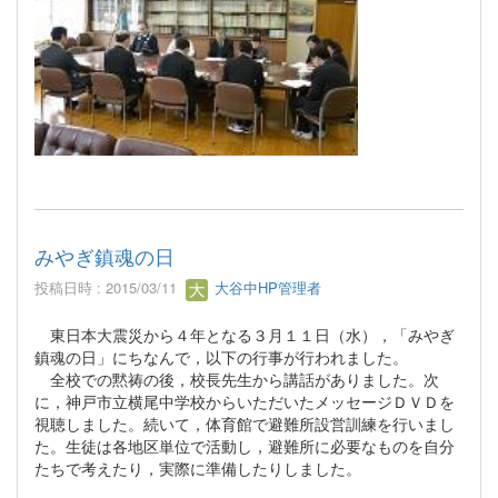
みやぎ鎮魂の日
投稿日時 : 2015/03/11
大谷中HP管理者
東日本大震災から４年となる３月１１日（水），「みやぎ
鎮魂の日」にちなんで，以下の行事が行われました。
全校での黙祷の後，校長先生から講話がありました。次
に，神戸市立横尾中学校からいただいたメッセージＤＶＤを
視聴しました。続いて，体育館で避難所設営訓練を行いまし
た。生徒は各地区単位で活動し，避難所に必要なものを自分
たちで考えたり，実際に準備したりしました。