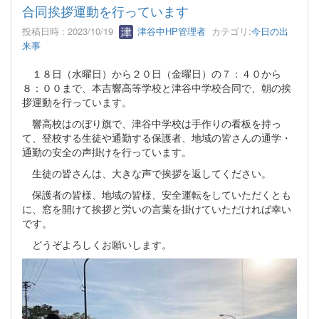
合同挨拶運動を行っています
投稿日時 : 2023/10/19
津谷中HP管理者
カテゴリ:
今日の出
来事
１８日（水曜日）から２０日（金曜日）の７：４０から
８：００まで、本吉響高等学校と津谷中学校合同で、朝の挨
拶運動を行っています。
響高校はのぼり旗で、津谷中学校は手作りの看板を持っ
て、登校する生徒や通勤する保護者、地域の皆さんの通学・
通勤の安全の声掛けを行っています。
生徒の皆さんは、大きな声で挨拶を返してください。
保護者の皆様、地域の皆様、安全運転をしていただくとも
に、窓を開けて挨拶と労いの言葉を掛けていただければ幸い
です。
どうぞよろしくお願いします。