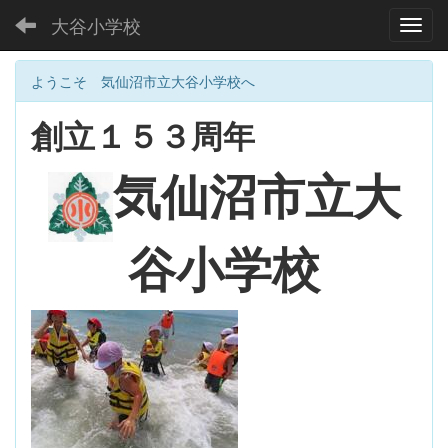
大谷小学校
Toggl
ようこそ 気仙沼市立大谷小学校へ
創立１５３周年
大
気仙沼市立
谷小学校