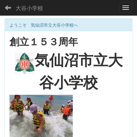
大谷小学校
Toggl
ようこそ 気仙沼市立大谷小学校へ
創立１５３周年
大
気仙沼市立
谷小学校