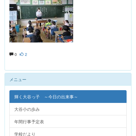
0
2
メニュー
輝く大谷っ子 ～今日の出来事～
大谷小の歩み
年間行事予定表
学校だより