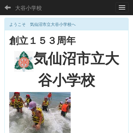
大谷小学校
Toggl
ようこそ 気仙沼市立大谷小学校へ
創立１５３周年
大
気仙沼市立
谷小学校