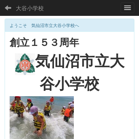
大谷小学校
Toggl
ようこそ 気仙沼市立大谷小学校へ
創立１５３周年
大
気仙沼市立
谷小学校