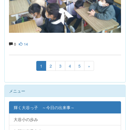
0
14
1
2
3
4
5
»
メニュー
輝く大谷っ子 ～今日の出来事～
大谷小の歩み