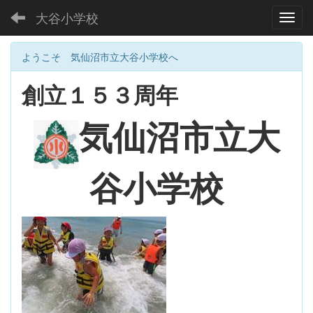
大谷小学校
Toggl
ようこそ 気仙沼市立大谷小学校へ
創立１５３周年
大
気仙沼市立
谷小学校