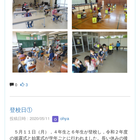
0
3
登校日①
投稿日時 : 2020/05/11
ohya
５月１１日（月），４年生と６年生が登校し，令和２年度
の披露式と始業式が学年ごとに行われました。長い休みの後