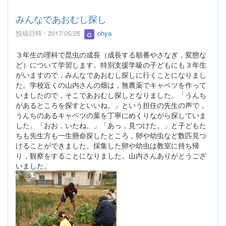
みんなであおむし探し
投稿日時 : 2017/05/25
ohya
３年生の理科で昆虫の成長（成長する順番やさなぎ，変態な
ど）について学習します。特別支援学級の子どもにも３年生
がいますので，みんなであおむし探しに行くことになりまし
た。学校近くの山内さんの畑は，無農薬でキャベツを作って
いましたので，そこであおむし探しとなりました。「うんち
があるところを探すといいね。」という担任の先生の声で，
うんちのあるキャベツの葉を丁寧にめくりながら探していま
した。「おお，いたね。」「あっ，見つけた。」と子どもた
ちも先生方も一生懸命探したところ，卵や幼虫など数匹見つ
けることができました。採集した卵や幼虫は教室に持ち帰
り，観察をすることになりました。山内さんありがとうござ
いました。