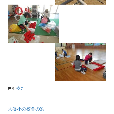
0
7
大谷小の校舎の窓