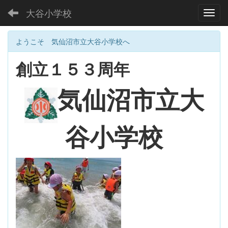
大谷小学校
Toggl
ようこそ 気仙沼市立大谷小学校へ
創立１５３周年
大
気仙沼市立
谷小学校