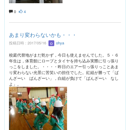
0
4
あまり変わらないかも・・・
投稿日時 : 2017/05/16
ohya
校庭代替地がまだ乾かず，今日も使えませんでした。５・６
年生は，体育館にロープとタイヤを持ち込み実際に引っ張り
っこをしました。・・・・昨日のエアー引っ張りっことあま
り変わらない光景に苦笑いの担任でした。紅組が勝って「ば
んざーい ばんざーい」，白組が負けて「ばんざーい なし
よ」。