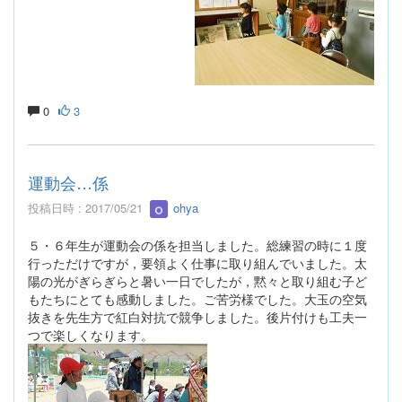
0
3
運動会…係
投稿日時 : 2017/05/21
ohya
５・６年生が運動会の係を担当しました。総練習の時に１度
行っただけですが，要領よく仕事に取り組んでいました。太
陽の光がぎらぎらと暑い一日でしたが，黙々と取り組む子ど
もたちにとても感動しました。ご苦労様でした。大玉の空気
抜きを先生方で紅白対抗で競争しました。後片付けも工夫一
つで楽しくなります。