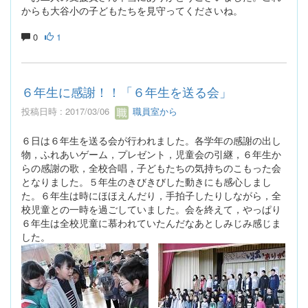
からも大谷小の子どもたちを見守ってくださいね。
0
1
６年生に感謝！！「６年生を送る会」
投稿日時 : 2017/03/06
職員室から
６日は６年生を送る会が行われました。各学年の感謝の出し
物，ふれあいゲーム，プレゼント，児童会の引継，６年生か
らの感謝の歌，全校合唱，子どもたちの気持ちのこもった会
となりました。５年生のきびきびした動きにも感心しまし
た。６年生は時にほほえんだり，手拍子したりしながら，全
校児童との一時を過ごしていました。会を終えて，やっぱり
６年生は全校児童に慕われていたんだなあとしみじみ感じま
した。