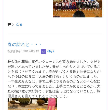
0
5
春の訪れと・・・
投稿日時 : 2017/03/13
ohya
校舎前の花壇に黄色いクロッカスが咲き始めました。まだま
だ寒いと思っていましたが，春がしっかりと近づいているこ
とを感じさせてくれます。春が近づくと食欲も旺盛になりが
ち？今日の給食に「大豆の揚げ煮」というものが出ました。
一年生のみんなは，箸で上手につまめるのかなと少々心配に
なり，教室に行ってみました。上手につかめるどころか，大
豆の揚げ煮が大好評で，食缶は空っぽになっていました。調
理員さんも喜んでくれることでしょう。