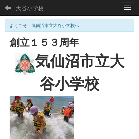
大谷小学校
Toggl
ようこそ 気仙沼市立大谷小学校へ
創立１５３周年
大
気仙沼市立
谷小学校