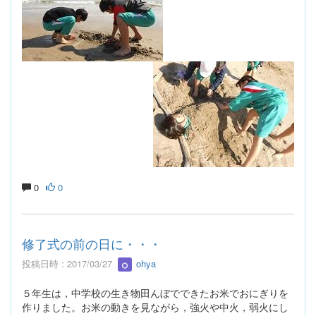
0
0
修了式の前の日に・・・
投稿日時 : 2017/03/27
ohya
５年生は，中学校の生き物田んぼでできたお米でおにぎりを
作りました。お米の動きを見ながら，強火や中火，弱火にし