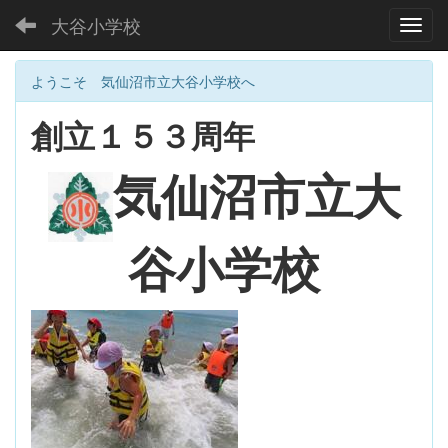
大谷小学校
Toggl
ようこそ 気仙沼市立大谷小学校へ
創立１５３周年
大
気仙沼市立
谷小学校