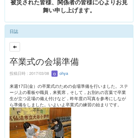
被災された皆様、関係者の皆様に心よりお見
舞い申し上げます。
日誌
卒業式の会場準備
投稿日時 : 2017/03/08
ohya
来週17日(金）の卒業式のための会場準備を行いました。ステ
ージ上の看板や職員，来賓席，そして，お別れの言葉で卒業
生が立つ足場の備え付けなど，昨年度の写真を参考にしなが
ら準備をしました。いよいよ卒業式の練習の始まりです。