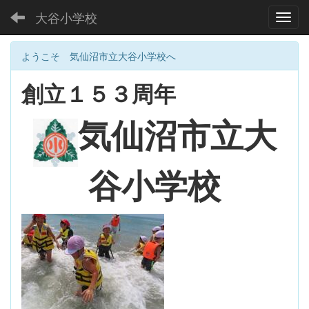
大谷小学校
Toggl
ようこそ 気仙沼市立大谷小学校へ
創立１５３周年
大
気仙沼市立
谷小学校