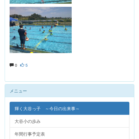
0
5
メニュー
輝く大谷っ子 ～今日の出来事～
大谷小の歩み
年間行事予定表