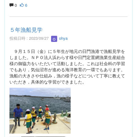
0
6
５年漁船見学
投稿日時 : 2023/09/27
ohya
９月１５日（金）に５年生が地元の日門漁港で漁船見学を
しました。ＮＰＯ法人浜わらす様や日門定置網漁業生産組合
様の御協力をいただいて活動しました。これは社会科の学習
でもあり，気仙沼市が進める海洋教育の一環でもあります。
漁船の大きさや仕組み，漁の様子などについて丁寧に教えて
いただき，具体的な学習ができました。