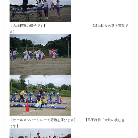
【入場行進の様子です】 【紅白団長の選手宣誓で
す】
【オールメンバーリレーで荷物を運びます】 【男子種目「大蛇の皮むき」
です】