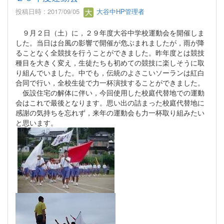
投稿日時 : 2017/09/05
大谷中HP管理者
９月２日（土）に，２９年度大谷中学校運動会を開催しま
した。当日は台風の影響で開催が危ぶまれましたが，雨が降
ることなく全競技を行うことができました。昨年度とは競技
種目を大きく変え，生徒たちも初めての競技に楽しそうに取
り組んでいました。中でも，伝統のよさこいソーランは紅白
合同で行い，全校生徒で力一杯演技することができました。
仮設住宅の解体に伴い，今回使用した校庭代替地での運動
会はこれで最後となります。思い出の詰まった校庭代替地に
感謝の気持ちを忘れず，来年の運動会も力一杯取り組みたい
と思います。