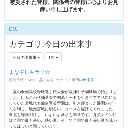
被災された皆様、関係者の皆様に心よりお見
舞い申し上げます。
日誌
カテゴリ:今日の出来事
今日の出来事
1件
まなざしキラリ☆
投稿日時 : 14:00
大谷
カテゴリ:
今日の出来事
夏の全国高校野球選手権大会が阪神甲子園球場で始まりま
した。組み合わせ抽選会で開幕カードを引き当てて話題にな
っていた宮城代表仙台育英学園は、引き締まった展開のゲー
ムを制し、地元宮城に明るいニュースを届けてくれました。
東北も梅雨明けし、いよいよ暑さも本番です。育英ナインに
は全国で最も暑い…熱い夏、そして全国で最も長い夏を味わ
ってほしいと願っています。