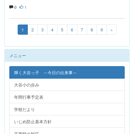
0
1
1
2
3
4
5
6
7
8
9
»
メニュー
輝く大谷っ子 ～今日の出来事～
大谷小の歩み
年間行事予定表
学校だより
いじめ防止基本方針
災害時の対応