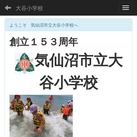
大谷小学校
Toggl
ようこそ 気仙沼市立大谷小学校へ
創立１５３周年
大
気仙沼市立
谷小学校