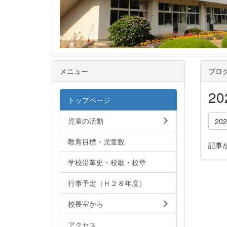
メニュー
ブロ
2
トップページ
児童の活動
20
教育目標・児童数
記事
学校沿革史・校歌・校章
行事予定（Ｈ２８年度）
校長室から
アクセス