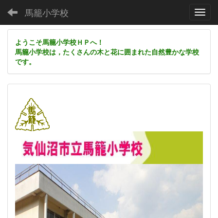
馬籠小学校
Toggl
ようこそ馬籠小学校ＨＰへ！
馬籠小学校は，たくさんの木と花に囲まれた自然豊かな学校
です。