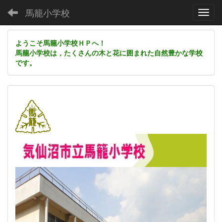
馬籠小学校
Toggl
ようこそ馬籠小学校ＨＰへ！
馬籠小学校は，たくさんの木と花に囲まれた自然豊かな学校
です。