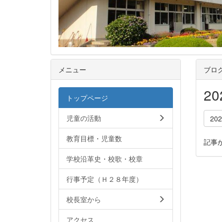
メニュー
ブロ
2
トップページ
児童の活動
20
教育目標・児童数
記事
学校沿革史・校歌・校章
行事予定（Ｈ２８年度）
校長室から
アクセス