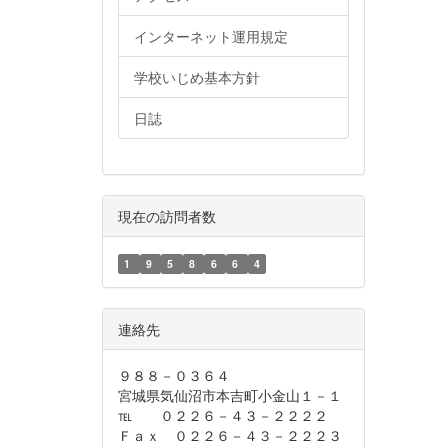
インターネット運用規定
学校いじめ基本方針
日誌
現在の訪問者数
1
9
5
8
6
6
4
連絡先
９８８－０３６４
宮城県気仙沼市本吉町小金山１－１
℡ ０２２６－４３－２２２２
Ｆａｘ ０２２６－４３－２２２３