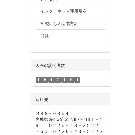
インターネット運用規定
学校いじめ基本方針
日誌
現在の訪問者数
1
9
5
7
1
9
3
連絡先
９８８－０３６４
宮城県気仙沼市本吉町小金山１－１
℡ ０２２６－４３－２２２２
Ｆａｘ ０２２６－４３－２２２３