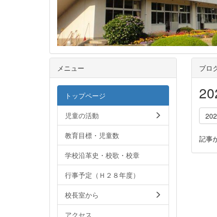
メニュー
ブロ
2
トップページ
児童の活動
20
教育目標・児童数
記事
学校沿革史・校歌・校章
行事予定（Ｈ２８年度）
校長室から
アクセス