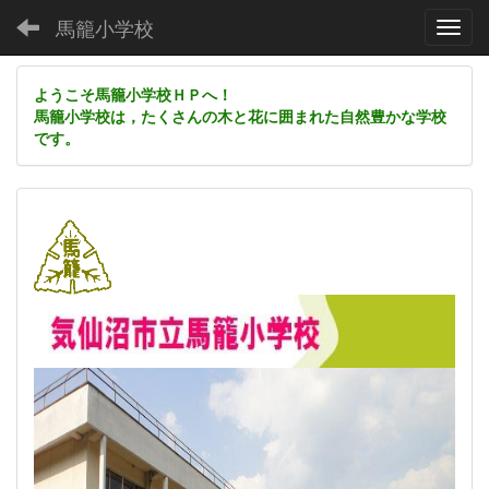
馬籠小学校
Toggl
ようこそ馬籠小学校ＨＰへ！
馬籠小学校は，たくさんの木と花に囲まれた自然豊かな学校
です。