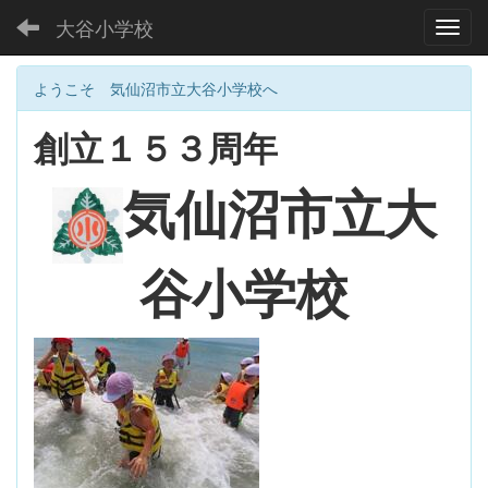
大谷小学校
Toggl
ようこそ 気仙沼市立大谷小学校へ
創立１５３周年
大
気仙沼市立
谷小学校