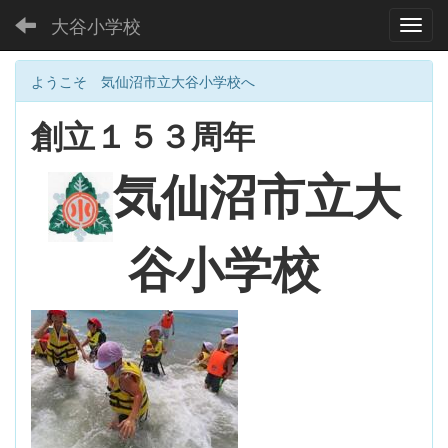
大谷小学校
Toggl
ようこそ 気仙沼市立大谷小学校へ
創立１５３周年
大
気仙沼市立
谷小学校