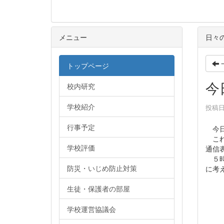
メニュー
日々
トップページ
今
校内研究
学校紹介
投稿日時
行事予定
今日
これ
学校評価
通信
５時
防災・いじめ防止対策
に考
生徒・保護者の部屋
学校運営協議会