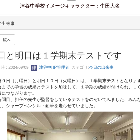
津谷中学校イメージキャラクター：牛田大名
の出来事
一覧へ
日と明日は１学期末テストです
 : 2024/09/09
津谷中HP管理者
カテゴリ:
今日の出来事
９日（月曜日）と明日１０日（火曜日）は、１学期末テストとなりま
までの学習の成果とテストを加味して、１学期の成績が付けられ、１
表につながります。
間目、担任の先生が監督をしているテストをのぞいてみました。みん
え、シャープペンシル・鉛筆を走らせていました。