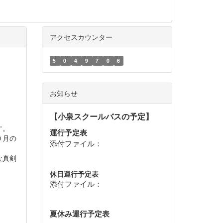
アクセスカウンター
5
0
4
9
7
0
6
お知らせ
【小泉スクールバスの予定】
す。
運行予定表
０月の
添付ファイル：
な真剣
休日運行予定表
添付ファイル：
夏休み運行予定表