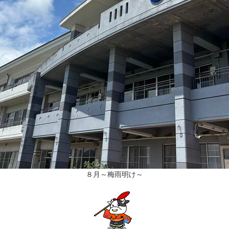
８月～梅雨明け～