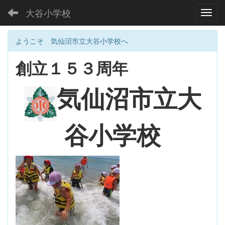
大谷小学校
Toggl
ようこそ 気仙沼市立大谷小学校へ
創立１５３周年
大
気仙沼市立
谷小学校