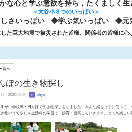
かな心と学ぶ意欲を持ち，たくましく生
＜大谷小３つのいっぱい
＞
さしさいっぱい ◆学ぶ気いっぱい ◆元
生した巨大地震で被災された皆様、関係者の皆様に心
一覧へ
んぼの生き物探し
 : 2020/07/01
ohya
年生が中学校裏の田んぼで生き物探しをしました。みんな網を上手に使って，
生き物のうち少しを生活科の学習で，飼育・観察していきます。とても楽しい