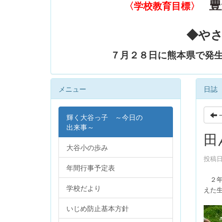
豊
〈学校教育目標〉
◆や
７月２８日に熊本県で発
メニュー
日誌
輝く大谷っ子 ～今日の
出来事～
田
大谷小の歩み
投稿日時
年間行事予定表
２
学校だより
えた
いじめ防止基本方針