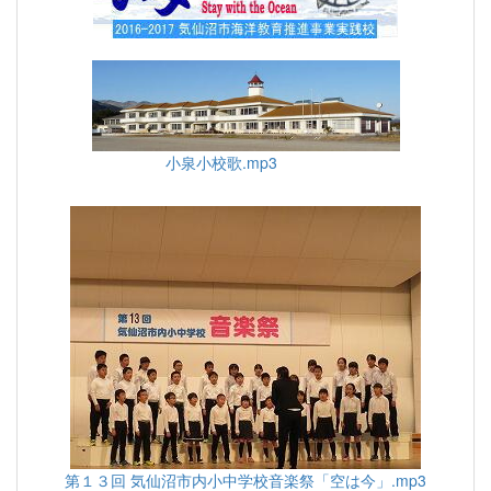
小泉小校歌.mp3
第１３回 気仙沼市内小中学校音楽祭「空は今」.mp3