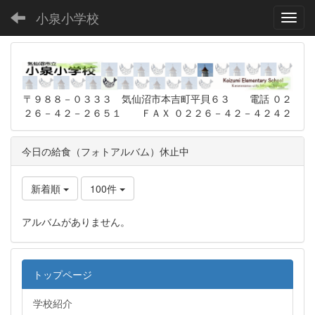
小泉小学校
Toggl
〒９８８－０３３３ 気仙沼市本吉町平貝６３ 電話 ０２
２６－４２－２６５１ ＦＡＸ ０２２６－４２－４２４２
今日の給食（フォトアルバム）休止中
新着順
100件
アルバムがありません。
トップページ
学校紹介